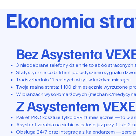
Ekonomia stra
Bez Asystenta VE
3 nieodebrane telefony dziennie to aż 66 straconych 
Statystycznie co 6. klient po usłyszeniu sygnału dzwo
Tracisz średnio 11 realnych wizyt w każdym miesiącu
Twoja realna strata: 1 100 zł miesięcznie wyrzucone pr
W branżach wysokomarżowych (mechanik/medycyna) je
Z Asystentem VEX
Pakiet PRO kosztuje tylko 599 zł miesięcznie — to uła
Asystent zarabia na siebie w całości już przy 1. lub 2.
Obsługa 24/7 oraz integracja z kalendarzem — zero 