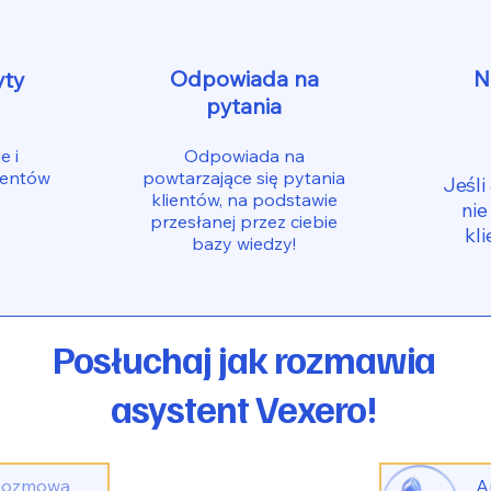
Odpowiada na
N
yty
pytania
e i
Odpowiada na
ientów
powtarzające się pytania
Jeśli
klientów, na podstawie
nie
przesłanej przez ciebie
kli
bazy wiedzy!
Posłuchaj jak rozmawia
asystent Vexero!
Rozmowa
A