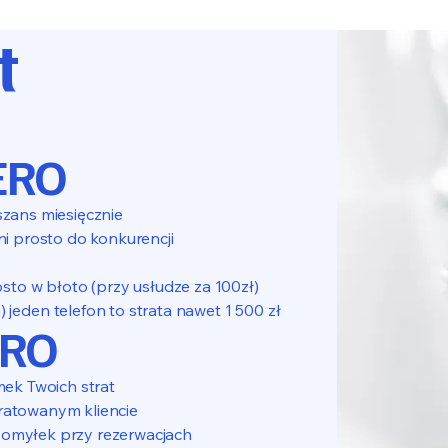
t
XERO
szans miesięcznie
ni prosto do konkurencji
osto w błoto (przy usłudze za 100zł)
den telefon to strata nawet 1 500 zł
ERO
mek Twoich strat
 uratowanym kliencie
pomyłek przy rezerwacjach