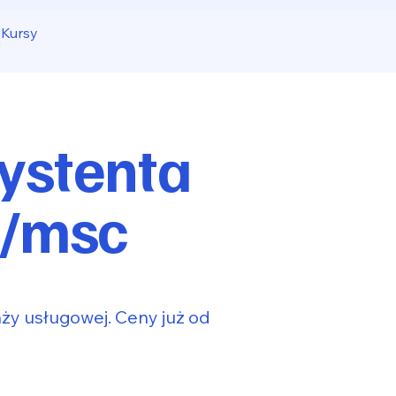
Kursy
ystenta
ł/msc
nży usługowej. Ceny już od