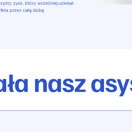
ysty zysk, który wcześniej uciekał
tfela przez całą dobę
ała nasz asy