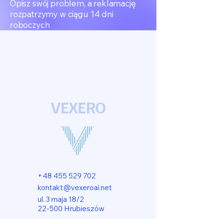
Opisz swój problem, a reklamację
rozpatrzymy w ciągu 14 dni
roboczych
VEXERO
+48 455 529 702
kontakt@vexeroai.net
ul. 3 maja 18/2
22-500 Hrubieszów