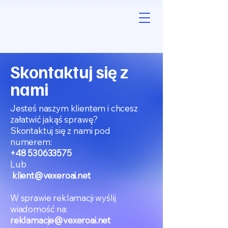
Skontaktuj się z
nami
Jesteś naszym klientem i chcesz
załatwić jakąś sprawę?
Skontaktuj się z nami pod
numerem:
+48 530633575
Lub
klient@vexeroai.net
W sprawie reklamacji wyślij
wiadomość na:
reklamacje@vexeroai.net